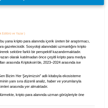
ik Editörü ve Yazar
)
bu yana kripto para alanında içerik üreten bir araştırmacı,
a gazetecisidir. Sosyoloji alanındaki uzmanlığını kripto
irerek sektöre farklı bir perspektif kazandırmaktadır.
 yazarı olarak katılmadan önce çeşitli kripto para medya
lları arasında Kriptokoin’de, 2023–2024 arasında ise
 Sen Bizim Her Şeyimizsin” adlı kitabıyla ekosisteme
iminin yanı sıra düzenli analiz, haber ve yorumlarıyla
isimleri arasında yer almaktadır.
sürdürmekte, kripto para alanında uzman görüşleriyle öne