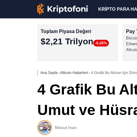
KRİPTO PARA H
Toplam Piyasa Değeri
Pay 
Bitcoi
$2,21 Trilyon
-0.26%
Ether
Altcoi
Ana Sayfa
›
Altcoin Haberleri
›
4 Grafik Bu Altcoin İçin D
4 Grafik Bu Al
Umut ve Hüsra
Mesut İnan