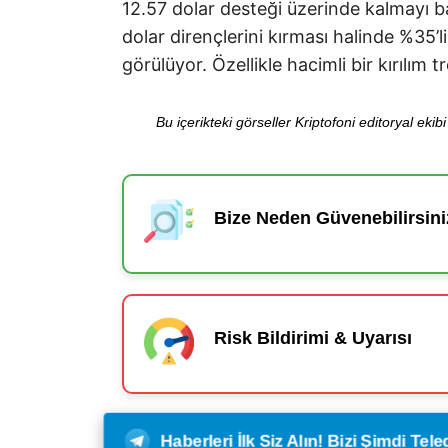
12.57 dolar desteği üzerinde kalmayı b
dolar dirençlerini kırması halinde %35’l
görülüyor. Özellikle hacimli bir kırılım
Bu içerikteki görseller Kriptofoni editoryal ek
Bize Neden Güvenebilirsini
Risk Bildirimi & Uyarısı
Haberleri İlk Siz Alın! Bizi Şimdi Te