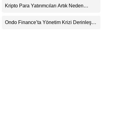
Görecek
Kripto Para Yatırımcıları Artık Neden
LinkedIn
Evlerinde Hedef Alınıyor?
Ondo Finance’ta Yönetim Krizi Derinleşti:
Telegram
Milyarlarca Dolarlık Tokenizasyon Devinin
Kontrolü Mahkemeye Taşındı