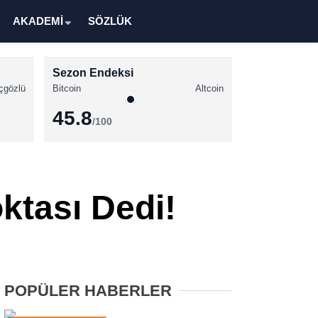
AKADEMİ
SÖZLÜK
Sezon Endeksi
çgözlü
Bitcoin
Altcoin
45.8
/100
Kripto Para Haberleri
Bitcoin Haberleri
ktası Dedi!
Altcoin Haberleri
Ethereum Haberleri
Solana Haberleri
POPÜLER HABERLER
XRP Haberleri
Memecoin Haberleri