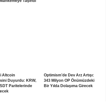
 Mahkemeye Taşındı
i Altcoin
Optimism’de Dev Arz Artışı:
esini Duyurdu: KRW,
343 Milyon OP Önümüzdeki
SDT Paritelerinde
Bir Yılda Dolaşıma Girecek
recek