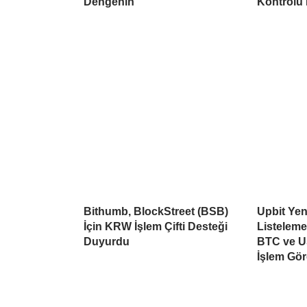
Dengenin
Kontrolü
Bithumb, BlockStreet (BSB)
Upbit Yen
İçin KRW İşlem Çifti Desteği
Listelem
Duyurdu
BTC ve U
İşlem Gö