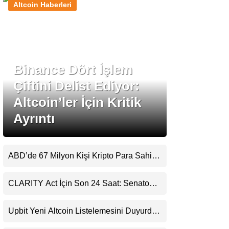
Altcoin Haberleri
Stablecoin Haberleri
Binance Dört İşlem
Facebook
Çiftini Delist Ediyor:
Altcoin’ler İçin Kritik
Ayrıntı
Instagram
Youtube
ABD’de 67 Milyon Kişi Kripto Para Sahibi:
Ripple’dan “Eski Algılar Yıkıldı” Mesajı
TikTok
CLARITY Act İçin Son 24 Saat: Senato
Matematiği Kripto Para Piyasasının
Beklentisini Bozabilir
Pinterest
Upbit Yeni Altcoin Listelemesini Duyurdu:
KRW, BTC ve USDT Paritelerinde İşlem