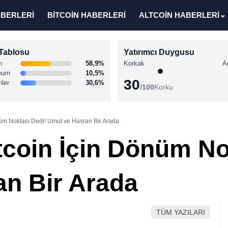
ABERLERİ
BİTCOİN HABERLERİ
ALTCOİN HABERLERİ
Tablosu
Yatırımcı Duygusu
n
58,9%
Korkak
A
eum
10,5%
30
nler
30,6%
/100
Korku
önüm Noktası Dedi! Umut ve Hüsran Bir Arada
tcoin İçin Dönüm No
n Bir Arada
TÜM YAZILARI