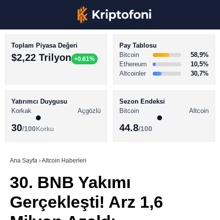
Toplam Piyasa Değeri
Pay Tablosu
Bitcoin
58,9%
$2,22 Trilyon
+0.61%
Ethereum
10,5%
Altcoinler
30,7%
KRİPTO PARA HABERLERİ
Facebook
BİTCOİN HABERLERİ
Yatırımcı Duygusu
Sezon Endeksi
Korkak
Açgözlü
Bitcoin
Altcoin
ALTCOİN HABERLERİ
30
44.8
/100
Korku
/100
AKADEMİ
Instagram
SÖZLÜK
Ana Sayfa
›
Altcoin Haberleri
30. BNB Yakımı
Youtube
Gerçekleşti! Arz 1,6
TikTok