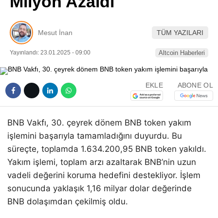
Milyon Azaldı
Pinterest
Mesut İnan
TÜM YAZILARI
LinkedIn
Yayınlandı: 23.01.2025 - 09:00
Altcoin Haberleri
Telegram
EKLE
ABONE OL
BNB Vakfı, 30. çeyrek dönem BNB token yakım
işlemini başarıyla tamamladığını duyurdu. Bu
süreçte, toplamda 1.634.200,95 BNB token yakıldı.
Yakım işlemi, toplam arzı azaltarak BNB’nin uzun
vadeli değerini koruma hedefini destekliyor. İşlem
sonucunda yaklaşık 1,16 milyar dolar değerinde
BNB dolaşımdan çekilmiş oldu.