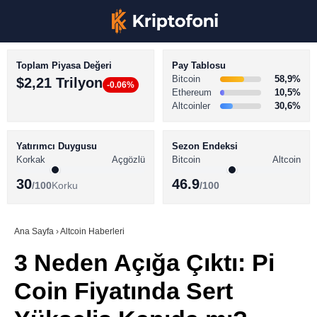
Toplam Piyasa Değeri
Pay Tablosu
Bitcoin
58,9%
$2,21 Trilyon
-0.06%
Ethereum
10,5%
Altcoinler
30,6%
KRİPTO PARA HABERLERİ
Facebook
BİTCOİN HABERLERİ
Yatırımcı Duygusu
Sezon Endeksi
Korkak
Açgözlü
Bitcoin
Altcoin
ALTCOİN HABERLERİ
30
46.9
/100
Korku
/100
AKADEMİ
Instagram
SÖZLÜK
Ana Sayfa
›
Altcoin Haberleri
3 Neden Açığa Çıktı: Pi
Youtube
Coin Fiyatında Sert
TikTok