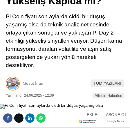
Yükseliş Kapıda mı?
Pinterest
Pi Coin fiyatı son aylarda ciddi bir düşüş
LinkedIn
yaşamış olsa da teknik analiz neticesinde
ortaya çıkan sonuçlar ve yaklaşan Pi Day 2
Telegram
etkinliği yükseliş sinyalleri veriyor. Düşen kama
formasyonu, daralan volatilite ve aşırı satış
göstergeleri de yukarı yönlü hareketi
destekliyor.
Mesut İnan
TÜM YAZILARI
Yayınlandı: 24.06.2025 - 12:39
Altcoin Haberleri
EKLE
ABONE OL