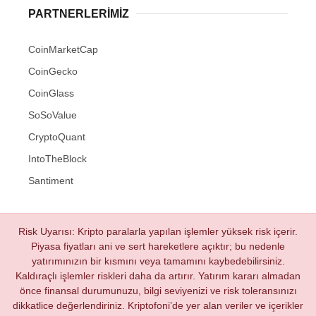
PARTNERLERIMIZ
CoinMarketCap
CoinGecko
CoinGlass
SoSoValue
CryptoQuant
IntoTheBlock
Santiment
Risk Uyarısı: Kripto paralarla yapılan işlemler yüksek risk içerir.
Piyasa fiyatları ani ve sert hareketlere açıktır; bu nedenle
yatırımınızın bir kısmını veya tamamını kaybedebilirsiniz.
Kaldıraçlı işlemler riskleri daha da artırır. Yatırım kararı almadan
önce finansal durumunuzu, bilgi seviyenizi ve risk toleransınızı
dikkatlice değerlendiriniz. Kriptofoni’de yer alan veriler ve içerikler