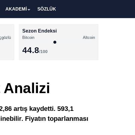
AKADEMİ
SÖZLÜK
Sezon Endeksi
çgözlü
Bitcoin
Altcoin
44.8
/100
Kripto Para Haberleri
Bitcoin Haberleri
 Analizi
Altcoin Haberleri
Ethereum Haberleri
86 artış kaydetti. 593,1
Solana Haberleri
nebilir. Fiyatın toparlanması
XRP Haberleri
Memecoin Haberleri