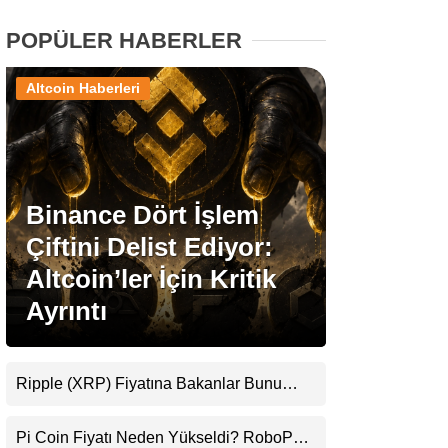
POPÜLER HABERLER
Stablecoin Haberleri
Altcoin Haberleri
Facebook
Binance Dört İşlem
Çiftini Delist Ediyor:
Instagram
Altcoin’ler İçin Kritik
Youtube
Ayrıntı
TikTok
Ripple (XRP) Fiyatına Bakanlar Bunu
Kaçırıyor: Evernorth’tan Dikkat Çeken
Pinterest
Uyarı
Pi Coin Fiyatı Neden Yükseldi? RoboPay