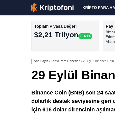
KRİPTO PARA H
Toplam Piyasa Değeri
Pay 
Bitcoi
$2,21 Trilyon
+0.63%
Ether
Altcoi
Ana Sayfa
›
Kripto Para Haberleri
›
29 Eylül Binance Coin 
29 Eylül Binan
Binance Coin (BNB) son 24 saatt
dolarlık destek seviyesine geri
için 616 dolar direncinin aşılma