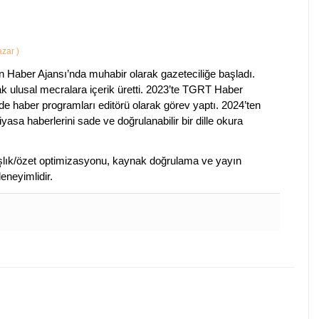
Yazar
)
 Haber Ajansı’nda muhabir olarak gazeteciliğe başladı.
ak ulusal mecralara içerik üretti. 2023’te TGRT Haber
de haber programları editörü olarak görev yaptı. 2024’ten
piyasa haberlerini sade ve doğrulanabilir bir dille okura
 başlık/özet optimizasyonu, kaynak doğrulama ve yayın
eneyimlidir.