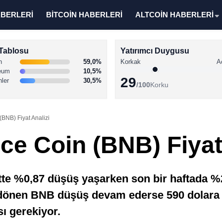
ABERLERİ
BİTCOİN HABERLERİ
ALTCOİN HABERLERİ
Tablosu
Yatırımcı Duygusu
n
59,0%
Korkak
A
eum
10,5%
29
nler
30,5%
/100
Korku
(BNB) Fiyat Analizi
ce Coin (BNB) Fiyat
e %0,87 düşüş yaşarken son bir haftada %2,
 dönen BNB düşüş devam ederse 590 dolara i
sı gerekiyor.