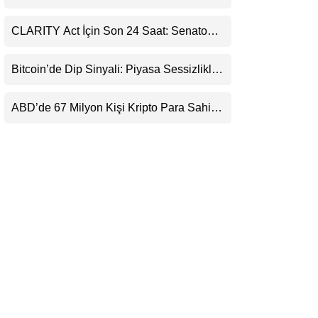
Ortaklığı ve Güncelleme İyimserliği
LinkedIn
Destekledi
CLARITY Act İçin Son 24 Saat: Senato
Matematiği Kripto Para Piyasasının
Telegram
Beklentisini Bozabilir
Bitcoin’de Dip Sinyali: Piyasa Sessizlikle
Sıkışıyor
ABD’de 67 Milyon Kişi Kripto Para Sahibi:
Ripple’dan “Eski Algılar Yıkıldı” Mesajı