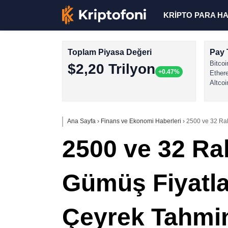
KRİPTO PARA H
Toplam Piyasa Değeri
Pay 
Bitcoi
$2,20 Trilyon
+0.47%
Ether
Altcoi
Ana Sayfa
›
Finans ve Ekonomi Haberleri
›
2500 ve 32 Rak
2500 ve 32 Rak
Gümüş Fiyatla
Çeyrek Tahmin