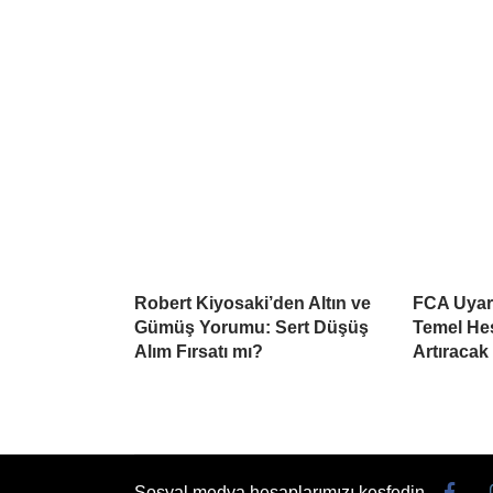
Robert Kiyosaki’den Altın ve
FCA Uyard
Gümüş Yorumu: Sert Düşüş
Temel He
Alım Fırsatı mı?
Artıracak
Sosyal medya hesaplarımızı keşfedin