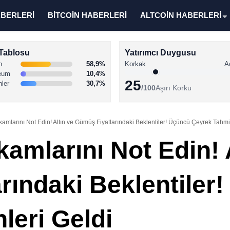
ABERLERİ
BİTCOİN HABERLERİ
ALTCOİN HABERLERİ
Tablosu
Yatırımcı Duygusu
n
58,9%
Korkak
A
eum
10,4%
25
nler
30,7%
/100
Aşırı Korku
amlarını Not Edin! Altın ve Gümüş Fiyatlarındaki Beklentiler! Üçüncü Çeyrek Tahmi
amlarını Not Edin! 
rındaki Beklentiler
leri Geldi