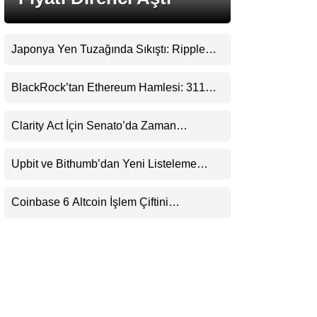
LinkedIn
Japonya Yen Tuzağında Sıkıştı: Ripple
Telegram
(XRP) Üçüncü Yol Olabilir mi?
BlackRock’tan Ethereum Hamlesi: 311
Milyar Dolarlık Nakit Serisi Zincire Taşındı
Clarity Act İçin Senato’da Zaman
Daralıyor
Upbit ve Bithumb’dan Yeni Listeleme
Hamlesi: HOME, META2 ve USDG
Geliyor
Coinbase 6 Altcoin İşlem Çiftini
Durduracak