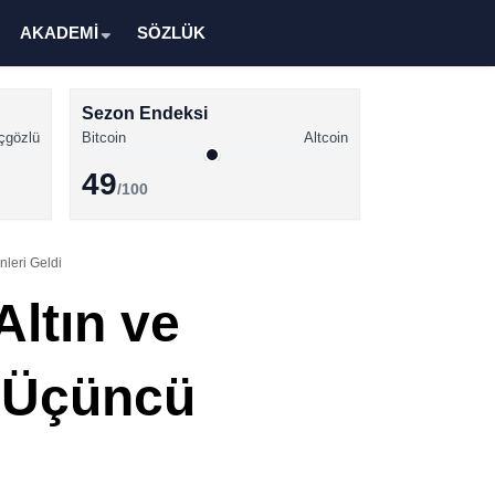
AKADEMİ
SÖZLÜK
Sezon Endeksi
çgözlü
Bitcoin
Altcoin
49
/100
Kripto Para Haberleri
nleri Geldi
Bitcoin Haberleri
Altın ve
Altcoin Haberleri
Ethereum Haberleri
! Üçüncü
Solana Haberleri
XRP Haberleri
Memecoin Haberleri