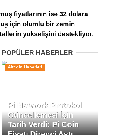
Stablecoin Haberleri
üş fiyatlarının ise 32 dolara
müş için olumlu bir zemin
tallerin yükselişini destekliyor.
Facebook
POPÜLER HABERLER
Altcoin Haberleri
Instagram
Youtube
Pi Network Protokol
TikTok
Güncellemesi İçin
Tarih Verdi: Pi Coin
Pinterest
Fiyatı Direnci Aştı