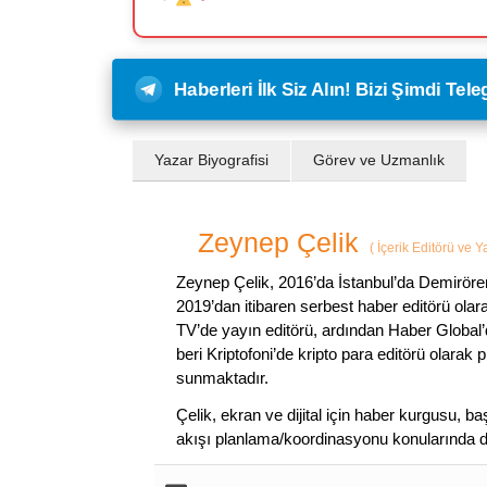
Haberleri İlk Siz Alın! Bizi Şimdi Te
Yazar Biyografisi
Görev ve Uzmanlık
Zeynep Çelik
(
İçerik Editörü ve 
Zeynep Çelik, 2016’da İstanbul’da Demirören
2019’dan itibaren serbest haber editörü olar
TV’de yayın editörü, ardından Haber Global’
beri Kriptofoni’de kripto para editörü olarak 
sunmaktadır.
Çelik, ekran ve dijital için haber kurgusu,
akışı planlama/koordinasyonu konularında d