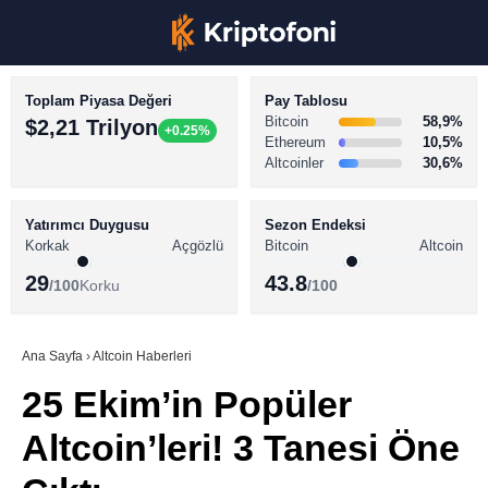
Toplam Piyasa Değeri
Pay Tablosu
Bitcoin
58,9%
$2,21 Trilyon
+0.25%
Ethereum
10,5%
Altcoinler
30,6%
KRİPTO PARA HABERLERİ
Facebook
BİTCOİN HABERLERİ
Yatırımcı Duygusu
Sezon Endeksi
Korkak
Açgözlü
Bitcoin
Altcoin
ALTCOİN HABERLERİ
29
43.8
/100
Korku
/100
AKADEMİ
Instagram
SÖZLÜK
Ana Sayfa
›
Altcoin Haberleri
25 Ekim’in Popüler
Youtube
Altcoin’leri! 3 Tanesi Öne
TikTok