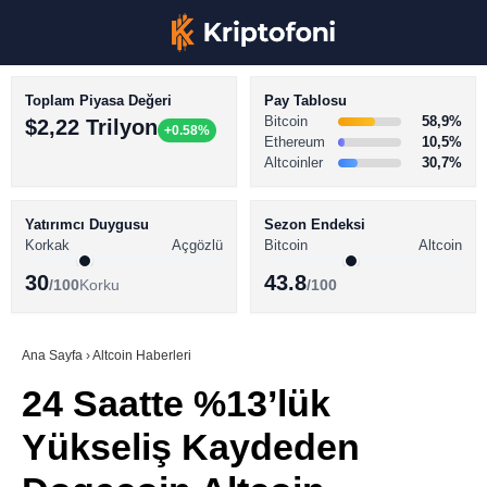
Toplam Piyasa Değeri
Pay Tablosu
Bitcoin
58,9%
$2,22 Trilyon
+0.58%
Ethereum
10,5%
Altcoinler
30,7%
KRİPTO PARA HABERLERİ
Facebook
BİTCOİN HABERLERİ
Yatırımcı Duygusu
Sezon Endeksi
Korkak
Açgözlü
Bitcoin
Altcoin
ALTCOİN HABERLERİ
30
43.8
/100
Korku
/100
AKADEMİ
Instagram
SÖZLÜK
Ana Sayfa
›
Altcoin Haberleri
24 Saatte %13’lük
Youtube
Yükseliş Kaydeden
TikTok