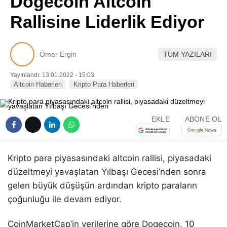
Dogecoin Altcoin
Pinterest
Rallisine Liderlik Ediyor
LinkedIn
Ömer Ergin
TÜM YAZILARI
Telegram
Yayınlandı: 13.01.2022 - 15:03
Altcoin Haberleri
Kripto Para Haberleri
EKLE
ABONE OL
Kripto para piyasasındaki altcoin rallisi, piyasadaki
düzeltmeyi yavaşlatan Yılbaşı Gecesi’nden sonra
gelen büyük düşüşün ardından kripto paraların
çoğunluğu ile devam ediyor.
CoinMarketCap’in verilerine göre Dogecoin, 10