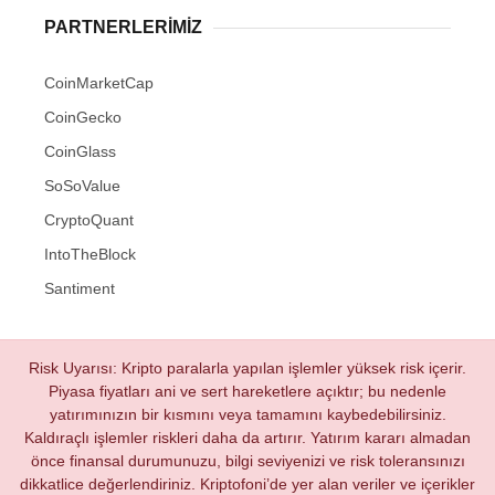
PARTNERLERIMIZ
CoinMarketCap
CoinGecko
CoinGlass
SoSoValue
CryptoQuant
IntoTheBlock
Santiment
Risk Uyarısı: Kripto paralarla yapılan işlemler yüksek risk içerir.
Piyasa fiyatları ani ve sert hareketlere açıktır; bu nedenle
yatırımınızın bir kısmını veya tamamını kaybedebilirsiniz.
Kaldıraçlı işlemler riskleri daha da artırır. Yatırım kararı almadan
önce finansal durumunuzu, bilgi seviyenizi ve risk toleransınızı
dikkatlice değerlendiriniz. Kriptofoni’de yer alan veriler ve içerikler