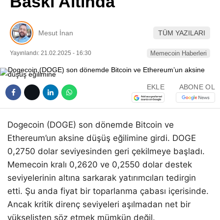
Baskı Altında
Pinterest
Mesut İnan
TÜM YAZILARI
LinkedIn
Yayınlandı: 21.02.2025 - 16:30
Memecoin Haberleri
Telegram
EKLE
ABONE OL
Dogecoin (DOGE) son dönemde Bitcoin ve
Ethereum’un aksine düşüş eğilimine girdi. DOGE
0,2750 dolar seviyesinden geri çekilmeye başladı.
Memecoin kralı 0,2620 ve 0,2550 dolar destek
seviyelerinin altına sarkarak yatırımcıları tedirgin
etti. Şu anda fiyat bir toparlanma çabası içerisinde.
Ancak kritik direnç seviyeleri aşılmadan net bir
yükselişten söz etmek mümkün değil.