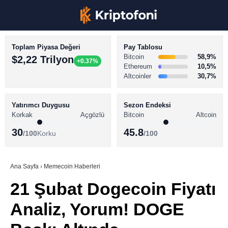
Toplam Piyasa Değeri
Pay Tablosu
Bitcoin
58,9%
$2,22 Trilyon
+0.37%
Ethereum
10,5%
Altcoinler
30,7%
KRİPTO PARA HABERLERİ
Facebook
BİTCOİN HABERLERİ
Yatırımcı Duygusu
Sezon Endeksi
Korkak
Açgözlü
Bitcoin
Altcoin
ALTCOİN HABERLERİ
30
45.8
/100
Korku
/100
AKADEMİ
Instagram
SÖZLÜK
Ana Sayfa
›
Memecoin Haberleri
21 Şubat Dogecoin Fiyatı
Youtube
Analiz, Yorum! DOGE
TikTok