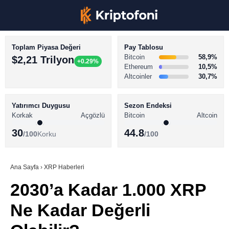
Toplam Piyasa Değeri
Pay Tablosu
Bitcoin
58,9%
$2,21 Trilyon
+0.29%
Ethereum
10,5%
Altcoinler
30,7%
KRİPTO PARA HABERLERİ
Facebook
BİTCOİN HABERLERİ
Yatırımcı Duygusu
Sezon Endeksi
Korkak
Açgözlü
Bitcoin
Altcoin
ALTCOİN HABERLERİ
30
44.8
/100
Korku
/100
AKADEMİ
Instagram
SÖZLÜK
Ana Sayfa
›
XRP Haberleri
2030’a Kadar 1.000 XRP
Youtube
Ne Kadar Değerli
TikTok