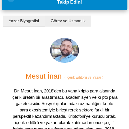
Takip Edin!
Yazar Biyografisi
Görev ve Uzmanlık
Mesut İnan
(
İçerik Editörü ve Yazar
)
Dr. Mesut İnan, 2018’den bu yana kripto para alanında
içerik üreten bir araştırmacı, akademisyen ve kripto para
gazetecisidir. Sosyoloji alanındaki uzmanlığını kripto
para ekosistemiyle birleştirerek sektöre farklı bir
perspektif kazandırmaktadır. Kriptofoni’ye kurucu ortak,
içerik editörü ve yazarı olarak katılmadan önce çeşitli
kripto para medya platformlarda görev alan İnan, 2018–