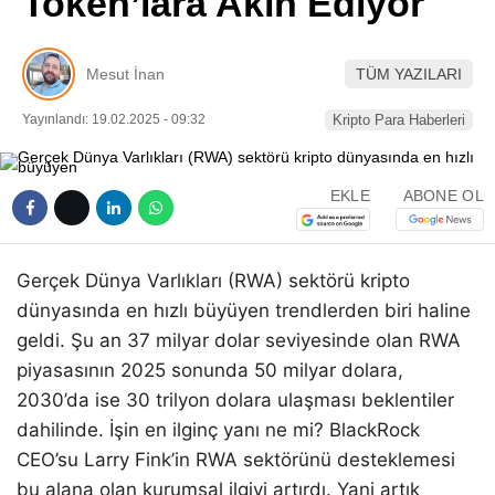
Token’lara Akın Ediyor
Pinterest
Mesut İnan
TÜM YAZILARI
LinkedIn
Yayınlandı: 19.02.2025 - 09:32
Kripto Para Haberleri
Telegram
EKLE
ABONE OL
Gerçek Dünya Varlıkları (RWA) sektörü kripto
dünyasında en hızlı büyüyen trendlerden biri haline
geldi. Şu an 37 milyar dolar seviyesinde olan RWA
piyasasının 2025 sonunda 50 milyar dolara,
2030’da ise 30 trilyon dolara ulaşması beklentiler
dahilinde. İşin en ilginç yanı ne mi? BlackRock
CEO’su Larry Fink’in RWA sektörünü desteklemesi
bu alana olan kurumsal ilgiyi artırdı. Yani artık