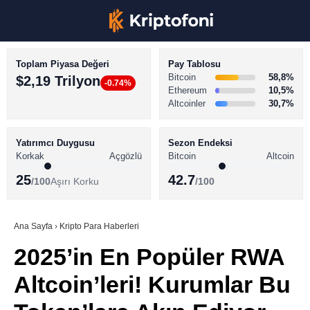
Toplam Piyasa Değeri
Pay Tablosu
Bitcoin
58,8%
$2,19 Trilyon
-0.74%
Ethereum
10,5%
Altcoinler
30,7%
KRİPTO PARA HABERLERİ
Facebook
BİTCOİN HABERLERİ
Yatırımcı Duygusu
Sezon Endeksi
Korkak
Açgözlü
Bitcoin
Altcoin
ALTCOİN HABERLERİ
25
42.7
/100
Aşırı Korku
/100
AKADEMİ
Instagram
SÖZLÜK
Ana Sayfa
›
Kripto Para Haberleri
2025’in En Popüler RWA
Youtube
Altcoin’leri! Kurumlar Bu
TikTok