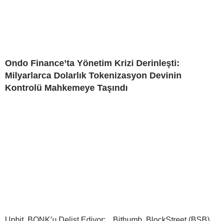
Ondo Finance’ta Yönetim Krizi Derinleşti:
Milyarlarca Dolarlık Tokenizasyon Devinin
Kontrolü Mahkemeye Taşındı
Upbit, BONK’u Delist Ediyor:
Bithumb, BlockStreet (BSB)