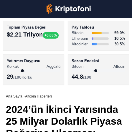
Toplam Piyasa Değeri
Pay Tablosu
Bitcoin
59,0%
$2,21 Trilyon
+0.63%
Ethereum
10,5%
Altcoinler
30,5%
KRİPTO PARA HABERLERİ
Facebook
BİTCOİN HABERLERİ
Yatırımcı Duygusu
Sezon Endeksi
Korkak
Açgözlü
Bitcoin
Altcoin
ALTCOİN HABERLERİ
29
44.8
/100
Korku
/100
AKADEMİ
Instagram
SÖZLÜK
Ana Sayfa
›
Altcoin Haberleri
2024’ün İkinci Yarısında
Youtube
25 Milyar Dolarlık Piyasa
TikTok