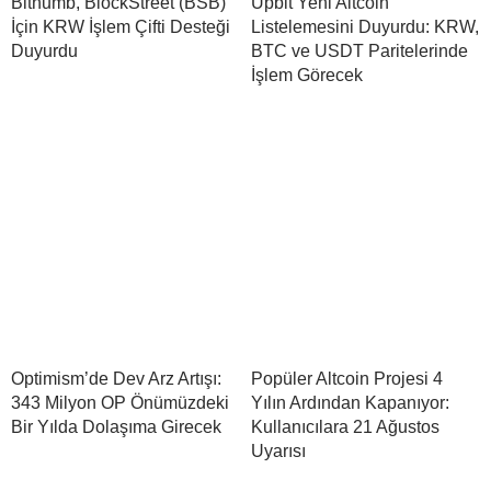
Bithumb, BlockStreet (BSB)
Upbit Yeni Altcoin
İçin KRW İşlem Çifti Desteği
Listelemesini Duyurdu: KRW,
Duyurdu
BTC ve USDT Paritelerinde
İşlem Görecek
Optimism’de Dev Arz Artışı:
Popüler Altcoin Projesi 4
343 Milyon OP Önümüzdeki
Yılın Ardından Kapanıyor:
Bir Yılda Dolaşıma Girecek
Kullanıcılara 21 Ağustos
Uyarısı