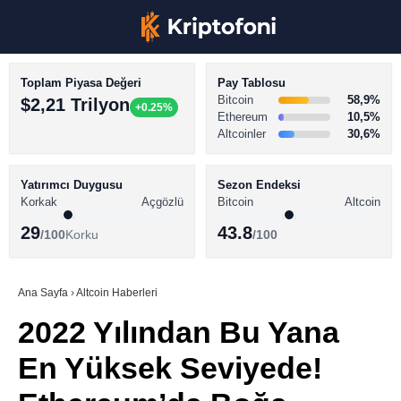
Toplam Piyasa Değeri
Pay Tablosu
Bitcoin
58,9%
$2,21 Trilyon
+0.25%
Ethereum
10,5%
Altcoinler
30,6%
KRİPTO PARA HABERLERİ
Facebook
BİTCOİN HABERLERİ
Yatırımcı Duygusu
Sezon Endeksi
Korkak
Açgözlü
Bitcoin
Altcoin
ALTCOİN HABERLERİ
29
43.8
/100
Korku
/100
AKADEMİ
Instagram
SÖZLÜK
Ana Sayfa
›
Altcoin Haberleri
2022 Yılından Bu Yana
Youtube
En Yüksek Seviyede!
TikTok