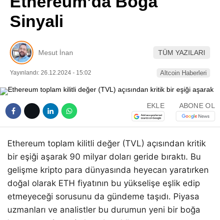
Ethereum’da Boğa
Pinterest
Sinyali
LinkedIn
Mesut İnan
TÜM YAZILARI
Telegram
Yayınlandı: 26.12.2024 - 15:02
Altcoin Haberleri
EKLE
ABONE OL
Ethereum toplam kilitli değer (TVL) açısından kritik
bir eşiği aşarak 90 milyar doları geride bıraktı. Bu
gelişme kripto para dünyasında heyecan yaratırken
doğal olarak ETH fiyatının bu yükselişe eşlik edip
etmeyeceği sorusunu da gündeme taşıdı. Piyasa
uzmanları ve analistler bu durumun yeni bir boğa