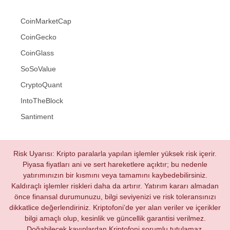
CoinMarketCap
CoinGecko
CoinGlass
SoSoValue
CryptoQuant
IntoTheBlock
Santiment
Risk Uyarısı: Kripto paralarla yapılan işlemler yüksek risk içerir.
Piyasa fiyatları ani ve sert hareketlere açıktır; bu nedenle
yatırımınızın bir kısmını veya tamamını kaybedebilirsiniz.
Kaldıraçlı işlemler riskleri daha da artırır. Yatırım kararı almadan
önce finansal durumunuzu, bilgi seviyenizi ve risk toleransınızı
dikkatlice değerlendiriniz. Kriptofoni’de yer alan veriler ve içerikler
bilgi amaçlı olup, kesinlik ve güncellik garantisi verilmez.
Doğabilecek kayıplardan Kriptofoni sorumlu tutulamaz.