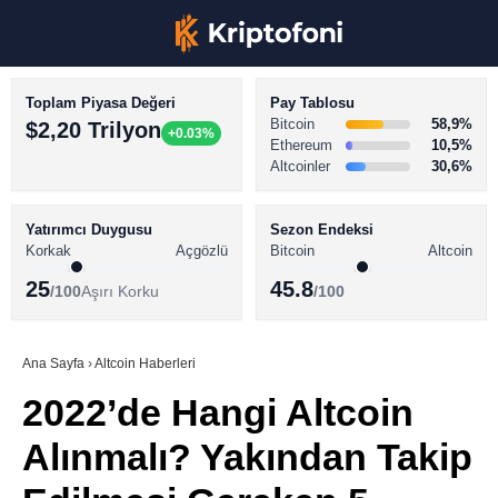
Toplam Piyasa Değeri
Pay Tablosu
Bitcoin
58,9%
$2,20 Trilyon
+0.03%
Ethereum
10,5%
Altcoinler
30,6%
KRİPTO PARA HABERLERİ
Facebook
BİTCOİN HABERLERİ
Yatırımcı Duygusu
Sezon Endeksi
Korkak
Açgözlü
Bitcoin
Altcoin
ALTCOİN HABERLERİ
25
45.8
/100
Aşırı Korku
/100
AKADEMİ
Instagram
SÖZLÜK
Ana Sayfa
›
Altcoin Haberleri
2022’de Hangi Altcoin
Youtube
Alınmalı? Yakından Takip
TikTok