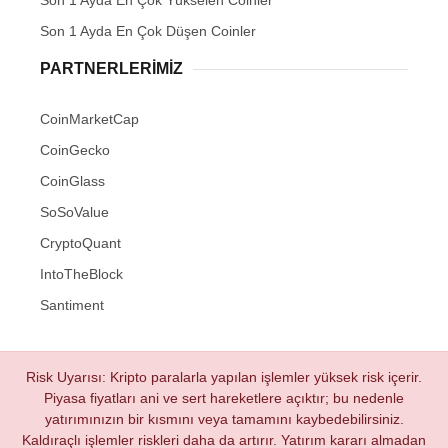
Son 1 Ayda En Çok Yükselen Coinler
Son 1 Ayda En Çok Düşen Coinler
PARTNERLERIMIZ
CoinMarketCap
CoinGecko
CoinGlass
SoSoValue
CryptoQuant
IntoTheBlock
Santiment
Risk Uyarısı: Kripto paralarla yapılan işlemler yüksek risk içerir.
Piyasa fiyatları ani ve sert hareketlere açıktır; bu nedenle
yatırımınızın bir kısmını veya tamamını kaybedebilirsiniz.
Kaldıraçlı işlemler riskleri daha da artırır. Yatırım kararı almadan