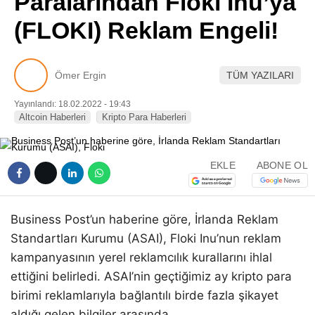
Paralarından Floki Inu’ya
Pinterest
(FLOKI) Reklam Engeli!
LinkedIn
Ömer Ergin
TÜM YAZILARI
Telegram
Yayınlandı: 18.02.2022 - 19:43
Altcoin Haberleri
Kripto Para Haberleri
EKLE
ABONE OL
Business Post’un haberine göre, İrlanda Reklam
Standartları Kurumu (ASAI), Floki Inu’nun reklam
kampanyasının yerel reklamcılık kurallarını ihlal
ettiğini belirledi. ASAI’nin geçtiğimiz ay kripto para
birimi reklamlarıyla bağlantılı birde fazla şikayet
aldığı gelen bilgiler arasında.