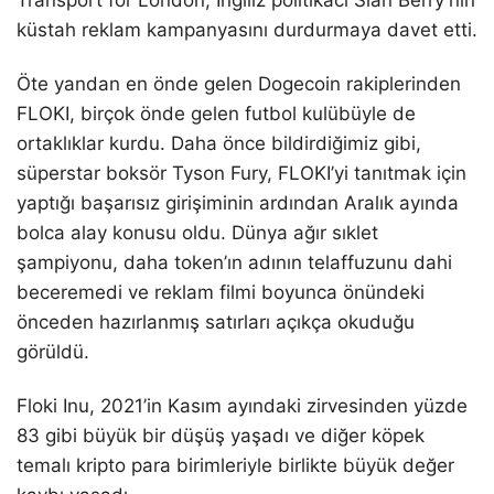
Transport for London, İngiliz politikacı Sian Berry’nin
küstah reklam kampanyasını durdurmaya davet etti.
Öte yandan en önde gelen Dogecoin rakiplerinden
FLOKI, birçok önde gelen futbol kulübüyle de
ortaklıklar kurdu. Daha önce bildirdiğimiz gibi,
süperstar boksör Tyson Fury, FLOKI’yi tanıtmak için
yaptığı başarısız girişiminin ardından Aralık ayında
bolca alay konusu oldu. Dünya ağır sıklet
şampiyonu, daha token’ın adının telaffuzunu dahi
beceremedi ve reklam filmi boyunca önündeki
önceden hazırlanmış satırları açıkça okuduğu
görüldü.
Floki Inu, 2021’in Kasım ayındaki zirvesinden yüzde
83 gibi büyük bir düşüş yaşadı ve diğer köpek
temalı kripto para birimleriyle birlikte büyük değer