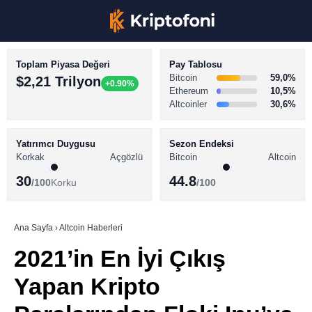
Toplam Piyasa Değeri
Pay Tablosu
Bitcoin
59,0%
$2,21 Trilyon
+0.90%
Ethereum
10,5%
Altcoinler
30,6%
KRİPTO PARA HABERLERİ
Facebook
BİTCOİN HABERLERİ
Yatırımcı Duygusu
Sezon Endeksi
Korkak
Açgözlü
Bitcoin
Altcoin
ALTCOİN HABERLERİ
30
44.8
/100
Korku
/100
AKADEMİ
Instagram
SÖZLÜK
Ana Sayfa
›
Altcoin Haberleri
2021’in En İyi Çıkış
Youtube
Yapan Kripto
TikTok