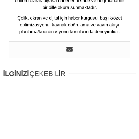
editörü olarak piyasa haberlerini sade ve doğrulanabilir
bir dille okura sunmaktadır.
Çelik, ekran ve dijital için haber kurgusu, başlık/özet
optimizasyonu, kaynak doğrulama ve yayın akışı
planlama/koordinasyonu konularında deneyimlidir.
İLGİNİZİ
ÇEKEBİLİR