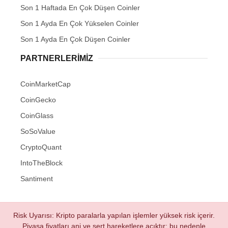
Son 1 Haftada En Çok Düşen Coinler
Son 1 Ayda En Çok Yükselen Coinler
Son 1 Ayda En Çok Düşen Coinler
PARTNERLERIMIZ
CoinMarketCap
CoinGecko
CoinGlass
SoSoValue
CryptoQuant
IntoTheBlock
Santiment
Risk Uyarısı: Kripto paralarla yapılan işlemler yüksek risk içerir.
Piyasa fiyatları ani ve sert hareketlere açıktır; bu nedenle