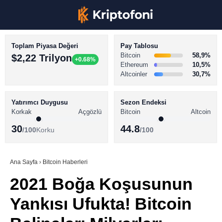
Toplam Piyasa Değeri
Pay Tablosu
Bitcoin
58,9%
$2,22 Trilyon
+0.68%
Ethereum
10,5%
Altcoinler
30,7%
KRİPTO PARA HABERLERİ
Facebook
BİTCOİN HABERLERİ
Yatırımcı Duygusu
Sezon Endeksi
Korkak
Açgözlü
Bitcoin
Altcoin
ALTCOİN HABERLERİ
30
44.8
/100
Korku
/100
AKADEMİ
Instagram
SÖZLÜK
Ana Sayfa
›
Bitcoin Haberleri
2021 Boğa Koşusunun
Youtube
Yankısı Ufukta! Bitcoin
TikTok