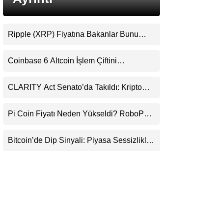
LinkedIn
Ripple (XRP) Fiyatına Bakanlar Bunu
Telegram
Kaçırıyor: Evernorth’tan Dikkat Çeken
Uyarı
Coinbase 6 Altcoin İşlem Çiftini
Durduracak
CLARITY Act Senato’da Takıldı: Kripto
Para Piyasası 2027’yi Fiyatlıyor
Pi Coin Fiyatı Neden Yükseldi? RoboPay
Ortaklığı ve Güncelleme İyimserliği
Destekledi
Bitcoin’de Dip Sinyali: Piyasa Sessizlikle
Sıkışıyor