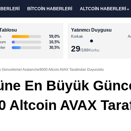
ABERLERİ
BİTCOİN HABERLERİ
ALTCOİN HABERLERİ
Tablosu
Yatırımcı Duygusu
n
59,0%
Korkak
A
eum
10,5%
29
nler
30,5%
/100
Korku
 Güncelleme! Avalanche9000 Altcoin AVAX Tarafından Duyuruldu
üne En Büyük Günc
 Altcoin AVAX Tara