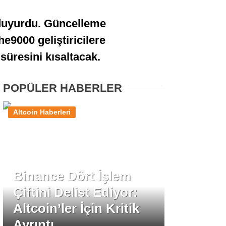
Stablecoin Haberleri
duyurdu. Güncelleme
he9000 geliştiricilere
 süresini kısaltacak.
Facebook
POPÜLER HABERLER
Altcoin Haberleri
Instagram
Youtube
Binance Dört İşlem
TikTok
Çiftini Delist Ediyor:
Altcoin’ler İçin Kritik
Pinterest
Ayrıntı