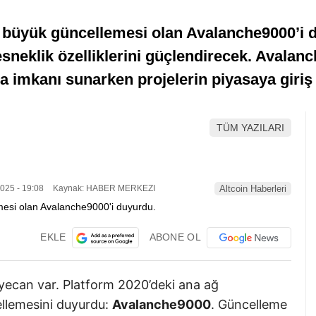
 büyük güncellemesi olan Avalanche9000’i 
esneklik özelliklerini güçlendirecek. Avalanc
tma imkanı sunarken projelerin piyasaya giriş
TÜM YAZILARI
025 - 19:08
Kaynak: HABER MERKEZI
Altcoin Haberleri
EKLE
ABONE OL
yecan var. Platform 2020’deki ana ağ
llemesini duyurdu:
Avalanche9000
. Güncelleme