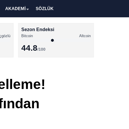
AKADEMİ
SÖZLÜK
Sezon Endeksi
çgözlü
Bitcoin
Altcoin
44.8
/100
Kripto Para Haberleri
Bitcoin Haberleri
elleme!
Altcoin Haberleri
Ethereum Haberleri
fından
Solana Haberleri
XRP Haberleri
Memecoin Haberleri