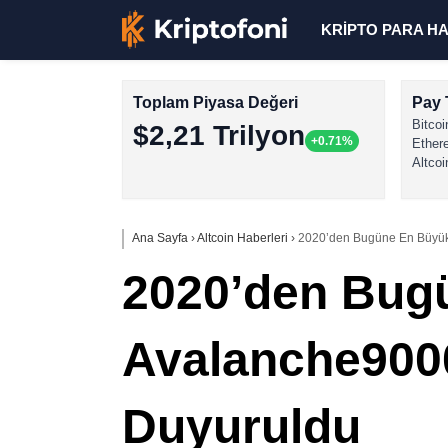
KRİPTO PARA H
Toplam Piyasa Değeri
Pay 
Bitcoi
$2,21 Trilyon
+0.71%
Ether
Altcoi
Ana Sayfa
›
Altcoin Haberleri
›
2020’den Bugüne En Büyük
2020’den Bug
Avalanche9000
Duyuruldu