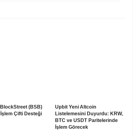
 BlockStreet (BSB)
Upbit Yeni Altcoin
İşlem Çifti Desteği
Listelemesini Duyurdu: KRW,
BTC ve USDT Paritelerinde
İşlem Görecek