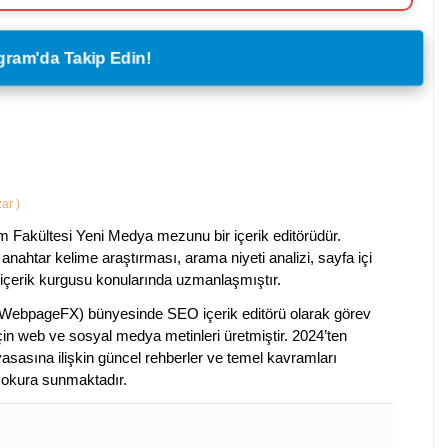
legram'da Takip Edin!
zar
)
im Fakültesi Yeni Medya mezunu bir içerik editörüdür.
anahtar kelime araştırması, arama niyeti analizi, sayfa içi
 içerik kurgusu konularında uzmanlaşmıştır.
ebpageFX) bünyesinde SEO içerik editörü olarak görev
çin web ve sosyal medya metinleri üretmiştir. 2024’ten
piyasasına ilişkin güncel rehberler ve temel kavramları
e okura sunmaktadır.