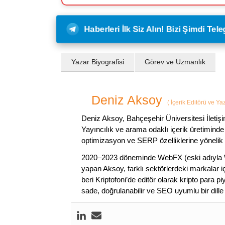
Haberleri İlk Siz Alın! Bizi Şimdi Te
Yazar Biyografisi
Görev ve Uzmanlık
Deniz Aksoy
(
İçerik Editörü ve Ya
Deniz Aksoy, Bahçeşehir Üniversitesi İletiş
Yayıncılık ve arama odaklı içerik üretiminde 
optimizasyon ve SERP özelliklerine yönelik
2020–2023 döneminde WebFX (eski adıyla W
yapan Aksoy, farklı sektörlerdeki markalar i
beri Kriptofoni’de editör olarak kripto para 
sade, doğrulanabilir ve SEO uyumlu bir dill