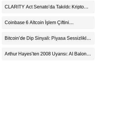
LinkedIn
CLARITY Act Senato’da Takıldı: Kripto
Para Piyasası 2027’yi Fiyatlıyor
Telegram
Coinbase 6 Altcoin İşlem Çiftini
Durduracak
Bitcoin’de Dip Sinyali: Piyasa Sessizlikle
Sıkışıyor
Arthur Hayes’ten 2008 Uyarısı: AI Balonu
Bitcoin’i Nasıl Besleyebilir?