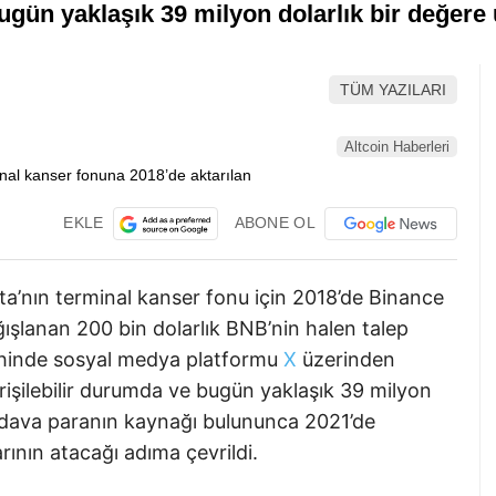
ugün yaklaşık 39 milyon dolarlık bir değere 
TÜM YAZILARI
Altcoin Haberleri
EKLE
ABONE OL
a’nın terminal kanser fonu için 2018’de Binance
ğışlanan 200 bin dolarlık BNB’nin halen talep
rihinde sosyal medya platformu
X
üzerinden
işilebilir durumda ve bugün yaklaşık 39 milyon
n dava paranın kaynağı bulununca 2021’de
ının atacağı adıma çevrildi.