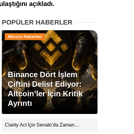
ulaştığını açıkladı.
Stablecoin Haberleri
POPÜLER HABERLER
Altcoin Haberleri
Facebook
Binance Dört İşlem
Instagram
Çiftini Delist Ediyor:
Youtube
Altcoin’ler İçin Kritik
Ayrıntı
TikTok
Pinterest
Clarity Act İçin Senato’da Zaman
Daralıyor