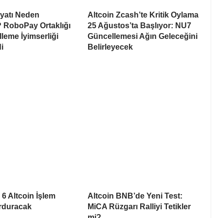
iyatı Neden
Altcoin Zcash’te Kritik Oylama
 RoboPay Ortaklığı
25 Ağustos’ta Başlıyor: NU7
leme İyimserliği
Güncellemesi Ağın Geleceğini
i
Belirleyecek
6 Altcoin İşlem
Altcoin BNB’de Yeni Test:
urduracak
MiCA Rüzgarı Ralliyi Tetikler
mi?