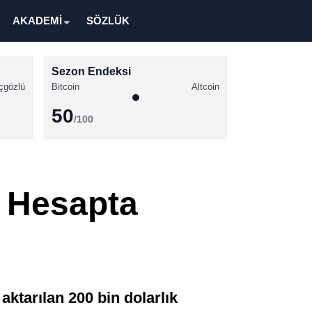
AKADEMİ
SÖZLÜK
Sezon Endeksi
çgözlü
Bitcoin
Altcoin
50
/100
Kripto Para Haberleri
Bitcoin Haberleri
B Hesapta
Altcoin Haberleri
Ethereum Haberleri
Solana Haberleri
XRP Haberleri
ktarılan 200 bin dolarlık
Memecoin Haberleri