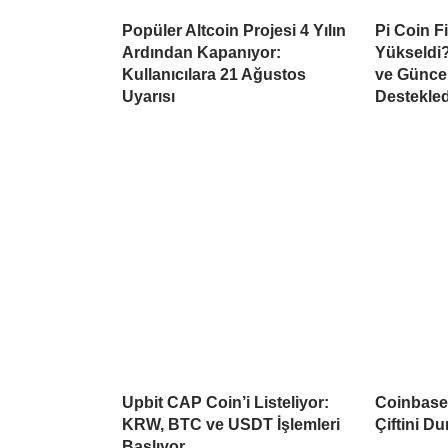
Popüler Altcoin Projesi 4 Yılın
Pi Coin F
Ardından Kapanıyor:
Yükseldi?
Kullanıcılara 21 Ağustos
ve Güncel
Uyarısı
Destekled
Upbit CAP Coin’i Listeliyor:
Coinbase 
KRW, BTC ve USDT İşlemleri
Çiftini D
Başlıyor