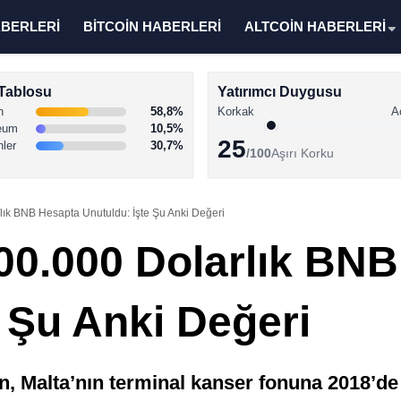
ABERLERİ
BİTCOİN HABERLERİ
ALTCOİN HABERLERİ
Tablosu
Yatırımcı Duygusu
n
58,8%
Korkak
A
eum
10,5%
25
nler
30,7%
/100
Aşırı Korku
lık BNB Hesapta Unutuldu: İşte Şu Anki Değeri
200.000 Dolarlık BN
 Şu Anki Değeri
 Malta’nın terminal kanser fonuna 2018’de a