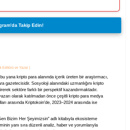
legram'da Takip Edin!
ik Editörü ve Yazar
)
bu yana kripto para alanında içerik üreten bir araştırmacı,
a gazetecisidir. Sosyoloji alanındaki uzmanlığını kripto
irerek sektöre farklı bir perspektif kazandırmaktadır.
 yazarı olarak katılmadan önce çeşitli kripto para medya
lları arasında Kriptokoin’de, 2023–2024 arasında ise
 Sen Bizim Her Şeyimizsin” adlı kitabıyla ekosisteme
iminin yanı sıra düzenli analiz, haber ve yorumlarıyla