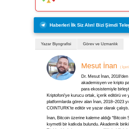
Haberleri İlk Siz Alın! Bizi Şimdi Te
Yazar Biyografisi
Görev ve Uzmanlık
Mesut İnan
(
İçer
Dr. Mesut İnan, 2018’den 
akademisyen ve kripto par
para ekosistemiyle birleşt
Kriptofoni’ye kurucu ortak, içerik editörü ve
platformlarda görev alan İnan, 2018–2023 yı
COINTURK’te editör ve yazar olarak çalıştı.
İnan, Bitcoin üzerine kaleme aldığı “Bitcoin
kıymetli bir katkıda bulundu. Akademik birik