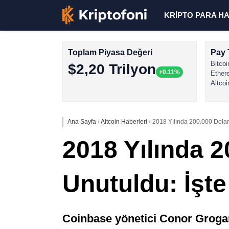
KRİPTO PARA H
Toplam Piyasa Değeri
Pay 
Bitcoi
$2,20 Trilyon
+0.11%
Ether
Altcoi
Ana Sayfa
›
Altcoin Haberleri
›
2018 Yılında 200.000 Dolar
2018 Yılında 
Unutuldu: İşte
Coinbase yönetici Conor Grogan,