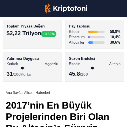
Toplam Piyasa Değeri
Pay Tablosu
Bitcoin
58,9%
$2,22 Trilyon
+0.30%
Ethereum
10,4%
Altcoinler
30,6%
KRİPTO PARA HABERLERİ
Facebook
BİTCOİN HABERLERİ
Yatırımcı Duygusu
Sezon Endeksi
Korkak
Açgözlü
Bitcoin
Altcoin
ALTCOİN HABERLERİ
31
45.8
/100
Korku
/100
AKADEMİ
Instagram
SÖZLÜK
Ana Sayfa
›
Altcoin Haberleri
2017’nin En Büyük
Youtube
Projelerinden Biri Olan
TikTok