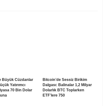
de Büyük Cüzdanlar
Bitcoin’de Sessiz Birikim
üçük Yatırımcı
Dalgası: Balinalar 1,2 Milyar
Piyasa 70 Bin Dolar
Dolarlık BTC Toplarken
suna
ETF’lere 750