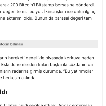
olarak 200 Bitcoin’i Bitstamp borsasına gönderdi.
r değeri temsil ediyor. İkinci işlem ise daha ilginç.
ana aktarımı oldu. Bunun da parasal değeri tam
itcoin balinası
rın hareketi genellikle piyasada korkuya neden
ı. Eski dönemlerden kalan başka iki cüzdanın da
nların radarına girmiş durumda. “Bu yatırımcılar
e herkesin aklında.
ldı
 fiyatını ciddi şekilde etkiler. Ancak enteresan