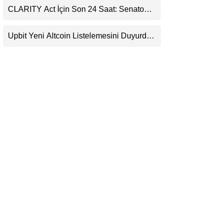
CLARITY Act İçin Son 24 Saat: Senato
LinkedIn
Matematiği Kripto Para Piyasasının
Beklentisini Bozabilir
Upbit Yeni Altcoin Listelemesini Duyurdu:
Telegram
KRW, BTC ve USDT Paritelerinde İşlem
Görecek