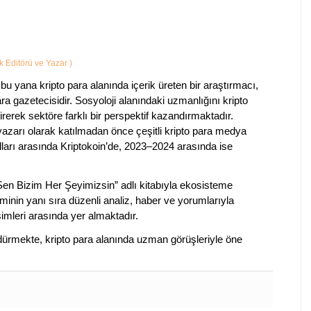
ik Editörü ve Yazar
)
bu yana kripto para alanında içerik üreten bir araştırmacı,
a gazetecisidir. Sosyoloji alanındaki uzmanlığını kripto
irerek sektöre farklı bir perspektif kazandırmaktadır.
 yazarı olarak katılmadan önce çeşitli kripto para medya
lları arasında Kriptokoin’de, 2023–2024 arasında ise
 Sen Bizim Her Şeyimizsin” adlı kitabıyla ekosisteme
iminin yanı sıra düzenli analiz, haber ve yorumlarıyla
isimleri arasında yer almaktadır.
sürdürmekte, kripto para alanında uzman görüşleriyle öne