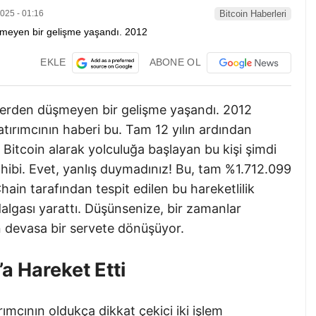
025 - 01:16
Bitcoin Haberleri
EKLE
ABONE OL
lerden düşmeyen bir gelişme yaşandı. 2012
yatırımcının haberi bu. Tam 12 yılın ardından
itcoin alarak yolculuğa başlayan bu kişi şimdi
ahibi. Evet, yanlış duymadınız! Bu, tam %1.712.099
in tarafından tespit edilen bu hareketlilik
lgası yarattı. Düşünsenize, bir zamanlar
 devasa bir servete dönüşüyor.
’a Hareket Etti
rımcının oldukça dikkat çekici iki işlem