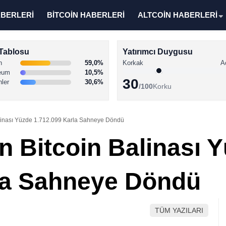
ABERLERİ
BİTCOİN HABERLERİ
ALTCOİN HABERLERİ
Tablosu
Yatırımcı Duygusu
n
59,0%
Korkak
A
eum
10,5%
30
nler
30,6%
/100
Korku
linası Yüzde 1.712.099 Karla Sahneye Döndü
n Bitcoin Balinası 
la Sahneye Döndü
TÜM YAZILARI