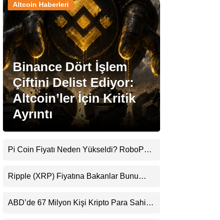
Altcoin Haberleri
Stablecoin Haberleri
Binance Dört İşlem
Facebook
Çiftini Delist Ediyor:
Altcoin’ler İçin Kritik
Ayrıntı
Instagram
Youtube
Pi Coin Fiyatı Neden Yükseldi? RoboPay
Ortaklığı ve Güncelleme İyimserliği
Destekledi
TikTok
Ripple (XRP) Fiyatına Bakanlar Bunu
Kaçırıyor: Evernorth’tan Dikkat Çeken
Uyarı
Pinterest
ABD’de 67 Milyon Kişi Kripto Para Sahibi:
Ripple’dan “Eski Algılar Yıkıldı” Mesajı