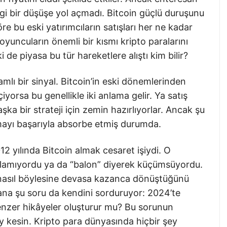
ngi bir düşüşe yol açmadı. Bitcoin güçlü duruşunu
bu eski yatırımcıların satışları her ne kadar
oyuncuların önemli bir kısmı kripto paralarını
de piyasa bu tür hareketlere alıştı kim bilir?
mlı bir sinyal. Bitcoin’in eski dönemlerinden
yorsa bu genellikle iki anlama gelir. Ya satış
şka bir strateji için zemin hazırlıyorlar. Ancak şu
mayı başarıyla absorbe etmiş durumda.
2 yılında Bitcoin almak cesaret işiydi. O
anlamıyordu ya da “balon” diyerek küçümsüyordu.
 nasıl böylesine devasa kazanca dönüştüğünü
ana şu soru da kendini sorduruyor: 2024’te
benzer hikâyeler oluşturur mu? Bu sorunun
 kesin. Kripto para dünyasında hiçbir şey