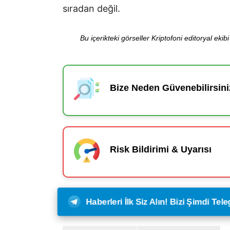
sıradan değil.
Bu içerikteki görseller Kriptofoni editoryal ek
Bize Neden Güvenebilirsini
Risk Bildirimi & Uyarısı
Haberleri İlk Siz Alın! Bizi Şimdi Te