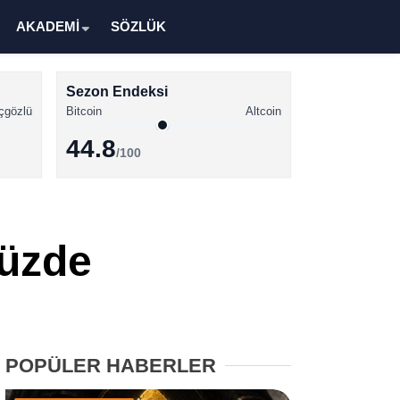
AKADEMİ
SÖZLÜK
Sezon Endeksi
çgözlü
Bitcoin
Altcoin
44.8
/100
Kripto Para Haberleri
Bitcoin Haberleri
Yüzde
Altcoin Haberleri
Ethereum Haberleri
Solana Haberleri
POPÜLER HABERLER
XRP Haberleri
Memecoin Haberleri