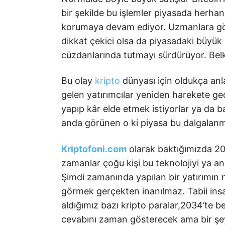
bir şekilde bu işlemler piyasada herha
korumaya devam ediyor. Uzmanlara göre 
dikkat çekici olsa da piyasadaki büyük 
cüzdanlarında tutmayı sürdürüyor. Belki 
Bu olay
kripto
dünyası için oldukça anla
gelen yatırımcılar yeniden harekete geçi
yapıp kâr elde etmek istiyorlar ya da ba
anda görünen o ki piyasa bu dalgalan
Kriptofoni.com
olarak baktığımızda 201
zamanlar çoğu kişi bu teknolojiyi ya 
Şimdi zamanında yapılan bir yatırımın
görmek gerçekten inanılmaz. Tabii ins
aldığımız bazı kripto paralar,2034’te 
cevabını zaman gösterecek ama bir şey