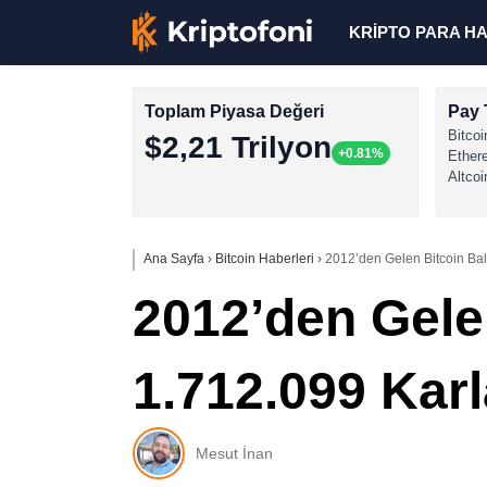
KRİPTO PARA H
Toplam Piyasa Değeri
Pay 
Bitcoi
$2,21 Trilyon
+0.81%
Ether
Altcoi
Ana Sayfa
›
Bitcoin Haberleri
›
2012’den Gelen Bitcoin Ba
2012’den Gele
1.712.099 Kar
Mesut İnan