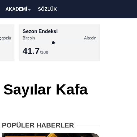
AKADEMİ
SÖZLÜK
Sezon Endeksi
çgözlü
Bitcoin
Altcoin
41.7
/100
Kripto Para Haberleri
Bitcoin Haberleri
 Sayılar Kafa
Altcoin Haberleri
Ethereum Haberleri
Solana Haberleri
POPÜLER HABERLER
XRP Haberleri
Memecoin Haberleri