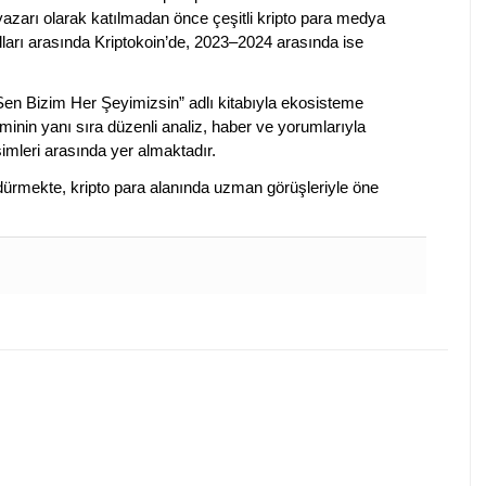
 yazarı olarak katılmadan önce çeşitli kripto para medya
lları arasında Kriptokoin’de, 2023–2024 arasında ise
 Sen Bizim Her Şeyimizsin” adlı kitabıyla ekosisteme
iminin yanı sıra düzenli analiz, haber ve yorumlarıyla
isimleri arasında yer almaktadır.
sürdürmekte, kripto para alanında uzman görüşleriyle öne