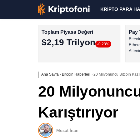
KRİPTO PARA H
Toplam Piyasa Değeri
Pay 
Bitcoi
$2,19 Trilyon
-0.23%
Ether
Altcoi
Ana Sayfa
›
Bitcoin Haberleri
›
20 Milyonuncu Bitcoin Kazıld
20 Milyonuncu 
Karıştırıyor
Mesut İnan