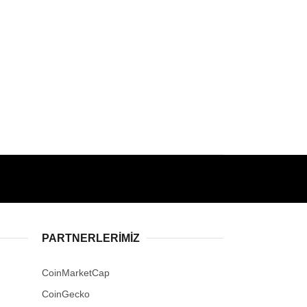
PARTNERLERIMIZ
CoinMarketCap
CoinGecko