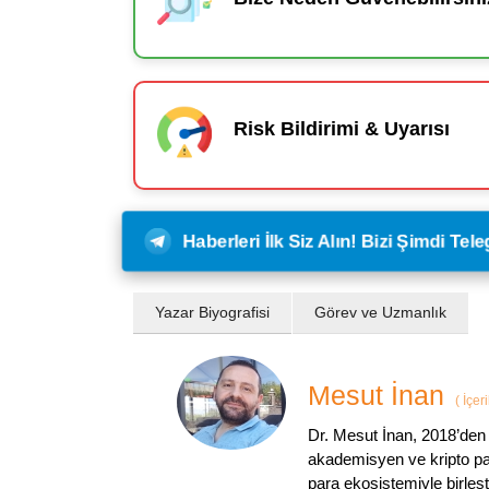
Risk Bildirimi & Uyarısı
Haberleri İlk Siz Alın! Bizi Şimdi Te
Yazar Biyografisi
Görev ve Uzmanlık
Mesut İnan
(
İçer
Dr. Mesut İnan, 2018’den 
akademisyen ve kripto par
para ekosistemiyle birleşt