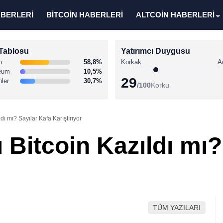
ABERLERİ
BİTCOİN HABERLERİ
ALTCOİN HABERLERİ
Tablosu
Yatırımcı Duygusu
n
58,8%
Korkak
A
eum
10,5%
29
nler
30,7%
/100
Korku
ı mı? Sayılar Kafa Karıştırıyor
Bitcoin Kazıldı mı?
TÜM YAZILARI