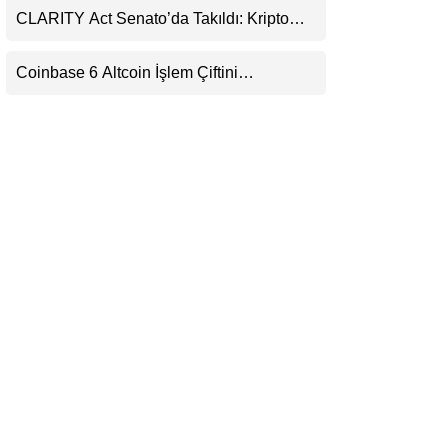
CLARITY Act Senato’da Takıldı: Kripto
LinkedIn
Para Piyasası 2027’yi Fiyatlıyor
Coinbase 6 Altcoin İşlem Çiftini
Telegram
Durduracak