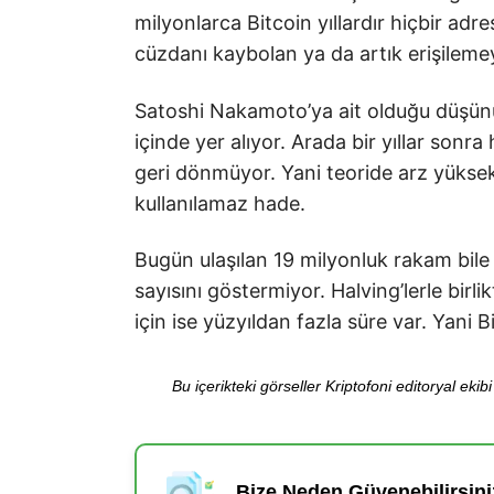
milyonlarca Bitcoin yıllardır hiçbir ad
cüzdanı kaybolan ya da artık erişilemey
Satoshi Nakamoto’ya ait olduğu düşünül
içinde yer alıyor. Arada bir yıllar son
geri dönmüyor. Yani teoride arz yüksek
kullanılamaz hade.
Bugün ulaşılan 19 milyonluk rakam bile
sayısını göstermiyor. Halving’lerle birli
için ise yüzyıldan fazla süre var. Yani B
Bu içerikteki görseller Kriptofoni editoryal ek
Bize Neden Güvenebilirsini