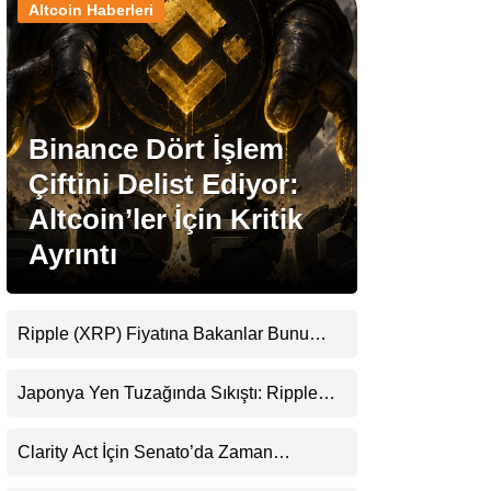
Altcoin Haberleri
Stablecoin Haberleri
Binance Dört İşlem
Facebook
Çiftini Delist Ediyor:
Altcoin’ler İçin Kritik
Ayrıntı
Instagram
Youtube
Ripple (XRP) Fiyatına Bakanlar Bunu
Kaçırıyor: Evernorth’tan Dikkat Çeken
Uyarı
TikTok
Japonya Yen Tuzağında Sıkıştı: Ripple
(XRP) Üçüncü Yol Olabilir mi?
Pinterest
Clarity Act İçin Senato’da Zaman
Daralıyor