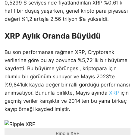
0,5299 $ seviyesinde fiyatlandırılan XRP %0,6’lık
hafif bir düşüş yaşarken, genel kripto para piyasası
değeri %1,2 artışla 2,56 trilyon $’a yükseldi.
XRP Aylık Oranda Büyüdü
Bu son performansa rağmen XRP, Cryptorank
verilerine göre bu ay boyunca %5,72’lik bir büyüme
kaydetti. Bu büyüme yörüngesi, kriptopara için
olumlu bir görünüm sunuyor ve Mayıs 2023’te
%9,84’lük kayda değer bir ralli gördüğü performansı
anımsatıyor. Bununla birlikte, Mayıs ayında
XRP
için
geçmiş veriler karışıktır ve 2014’ten bu yana birkaç
kayıp örneği kaydedilmiştir.
Ripple XRP