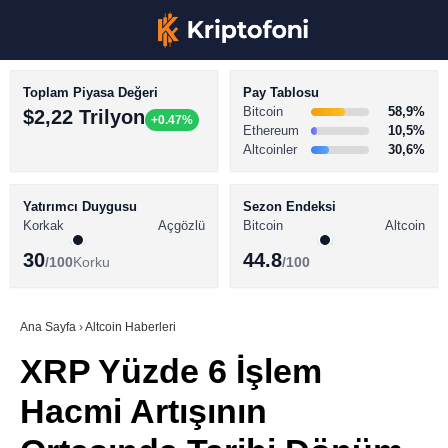
Toplam Piyasa Değeri
Pay Tablosu
Bitcoin
58,9%
$2,22 Trilyon
+0.47%
Ethereum
10,5%
Altcoinler
30,6%
KRİPTO PARA HABERLERİ
Facebook
BİTCOİN HABERLERİ
Yatırımcı Duygusu
Sezon Endeksi
Korkak
Açgözlü
Bitcoin
Altcoin
ALTCOİN HABERLERİ
30
44.8
/100
Korku
/100
AKADEMİ
Instagram
SÖZLÜK
Ana Sayfa
›
Altcoin Haberleri
XRP Yüzde 6 İşlem
Youtube
Hacmi Artışının
TikTok