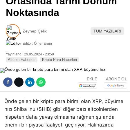
Ortasında Tarihi Dönüm
Pinterest
Noktasında
LinkedIn
Zeynep Çelik
TÜM YAZILARI
Telegram
Editör:
Ömer Ergin
Yayınlandı: 29.05.2024 - 23:59
Altcoin Haberleri
Kripto Para Haberleri
EKLE
ABONE OL
Önde gelen bir kripto para birimi olan XRP, büyüme
hızı Shiba Inu (SHIB) gibi diğer bazı altcoinlerden
nispeten daha yavaş olmasına rağmen şu anda
önemli bir piyasa faaliyeti geçiriyor. Halihazırda