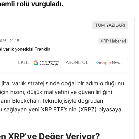
emli rolü vurguladı.
TÜM YAZILARI
026 - 21:15
XRP Haberleri
EKLE
ABONE OL
ital varlık stratejisinde doğal bir adım olduğunu
in hızını, düşük maliyetini ve güvenilirliğini
arın Blockchain teknolojisiyle doğrudan
ı sağlayan yeni XRP ETF’sinin (XRPZ) piyasaya
n XRP’ye Değer Veriyor?