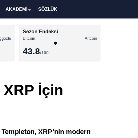
AKADEMİ
SÖZLÜK
Sezon Endeksi
çgözlü
Bitcoin
Altcoin
43.8
/100
Kripto Para Haberleri
Bitcoin Haberleri
 XRP İçin
Altcoin Haberleri
Ethereum Haberleri
Solana Haberleri
XRP Haberleri
lin Templeton, XRP’nin modern
Memecoin Haberleri