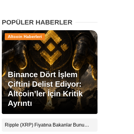
Stablecoin Haberleri
POPÜLER HABERLER
Altcoin Haberleri
Facebook
Binance Dört İşlem
Instagram
Çiftini Delist Ediyor:
Youtube
Altcoin’ler İçin Kritik
Ayrıntı
TikTok
Pinterest
Ripple (XRP) Fiyatına Bakanlar Bunu
Kaçırıyor: Evernorth’tan Dikkat Çeken