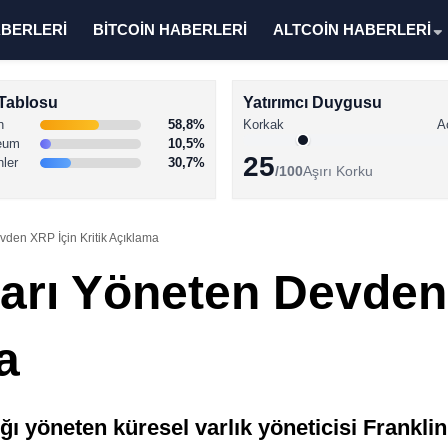
ABERLERİ
BİTCOİN HABERLERİ
ALTCOİN HABERLERİ
Tablosu
Yatırımcı Duygusu
n
58,8%
Korkak
A
eum
10,5%
25
nler
30,7%
/100
Aşırı Korku
vden XRP İçin Kritik Açıklama
oları Yöneten Devden
a
lığı yöneten küresel varlık yöneticisi Frank