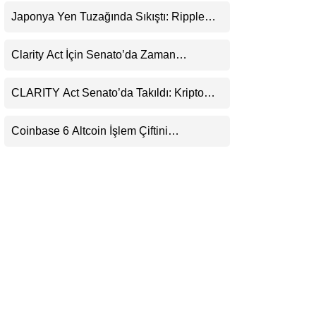
Uyarı
LinkedIn
Japonya Yen Tuzağında Sıkıştı: Ripple
(XRP) Üçüncü Yol Olabilir mi?
Telegram
Clarity Act İçin Senato’da Zaman
Daralıyor
CLARITY Act Senato’da Takıldı: Kripto
Para Piyasası 2027’yi Fiyatlıyor
Coinbase 6 Altcoin İşlem Çiftini
Durduracak