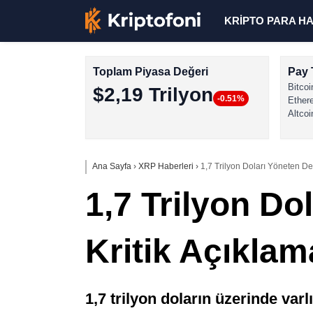
KRİPTO PARA H
Toplam Piyasa Değeri
Pay 
Bitcoi
$2,19 Trilyon
-0.51%
Ether
Altcoi
Ana Sayfa
›
XRP Haberleri
›
1,7 Trilyon Doları Yöneten De
1,7 Trilyon D
Kritik Açıklam
1,7 trilyon doların üzerinde var