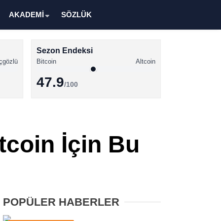
AKADEMİ
SÖZLÜK
Sezon Endeksi
çgözlü
Bitcoin
Altcoin
47.9
/100
Kripto Para Haberleri
Bitcoin Haberleri
tcoin İçin Bu
Altcoin Haberleri
Ethereum Haberleri
Solana Haberleri
POPÜLER HABERLER
XRP Haberleri
Memecoin Haberleri