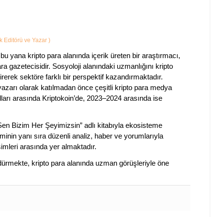
ik Editörü ve Yazar
)
bu yana kripto para alanında içerik üreten bir araştırmacı,
a gazetecisidir. Sosyoloji alanındaki uzmanlığını kripto
irerek sektöre farklı bir perspektif kazandırmaktadır.
 yazarı olarak katılmadan önce çeşitli kripto para medya
lları arasında Kriptokoin’de, 2023–2024 arasında ise
 Sen Bizim Her Şeyimizsin” adlı kitabıyla ekosisteme
iminin yanı sıra düzenli analiz, haber ve yorumlarıyla
isimleri arasında yer almaktadır.
sürdürmekte, kripto para alanında uzman görüşleriyle öne