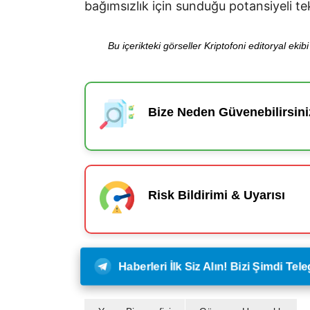
bağımsızlık için sunduğu potansiyeli t
Bu içerikteki görseller Kriptofoni editoryal ek
Bize Neden Güvenebilirsini
Risk Bildirimi & Uyarısı
Haberleri İlk Siz Alın! Bizi Şimdi Te