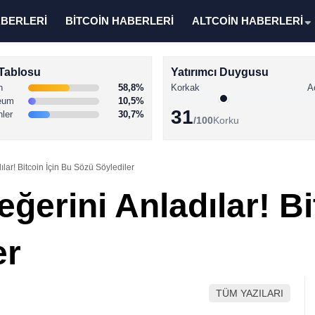
ABERLERİ
BİTCOİN HABERLERİ
ALTCOİN HABERLERİ
Tablosu
Yatırımcı Duygusu
n
58,8%
Korkak
A
eum
10,5%
31
nler
30,7%
/100
Korku
lar! Bitcoin İçin Bu Sözü Söylediler
eğerini Anladılar! Bi
er
TÜM YAZILARI