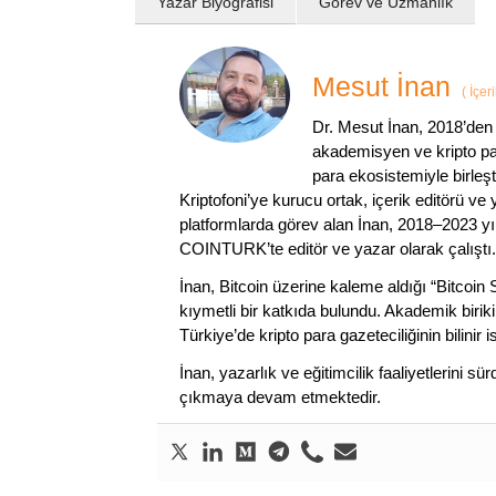
Yazar Biyografisi
Görev ve Uzmanlık
Mesut İnan
(
İçer
Dr. Mesut İnan, 2018’den 
akademisyen ve kripto par
para ekosistemiyle birleşt
Kriptofoni’ye kurucu ortak, içerik editörü ve
platformlarda görev alan İnan, 2018–2023 yı
COINTURK’te editör ve yazar olarak çalıştı.
İnan, Bitcoin üzerine kaleme aldığı “Bitcoin
kıymetli bir katkıda bulundu. Akademik birik
Türkiye’de kripto para gazeteciliğinin bilinir 
İnan, yazarlık ve eğitimcilik faaliyetlerini 
çıkmaya devam etmektedir.