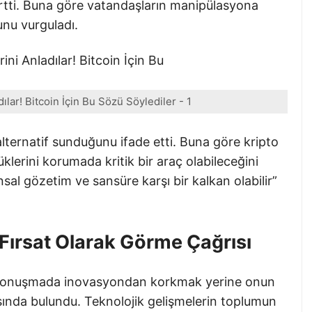
lirtti. Buna göre vatandaşların manipülasyona
unu vurguladı.
ılar! Bitcoin İçin Bu Sözü Söylediler - 1
alternatif sunduğunu ifade etti. Buna göre kripto
klerini korumada kritik bir araç olabileceğini
sal gözetim ve sansüre karşı bir kalkan olabilir”
 Fırsat Olarak Görme Çağrısı
ı konuşmada inovasyondan korkmak yerine onun
sında bulundu. Teknolojik gelişmelerin toplumun