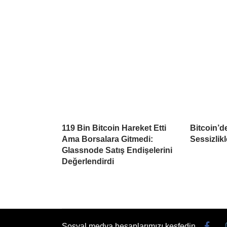
119 Bin Bitcoin Hareket Etti
Bitcoin’d
Ama Borsalara Gitmedi:
Sessizlikl
Glassnode Satış Endişelerini
Değerlendirdi
Sosyal medya hesaplarımızı keşfedin