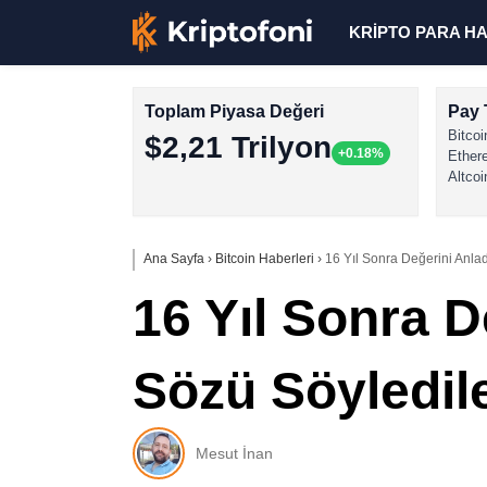
KRİPTO PARA H
Toplam Piyasa Değeri
Pay 
Bitcoi
$2,21 Trilyon
+0.18%
Ether
Altcoi
Ana Sayfa
›
Bitcoin Haberleri
›
16 Yıl Sonra Değerini Anladı
16 Yıl Sonra D
Sözü Söyledil
Mesut İnan