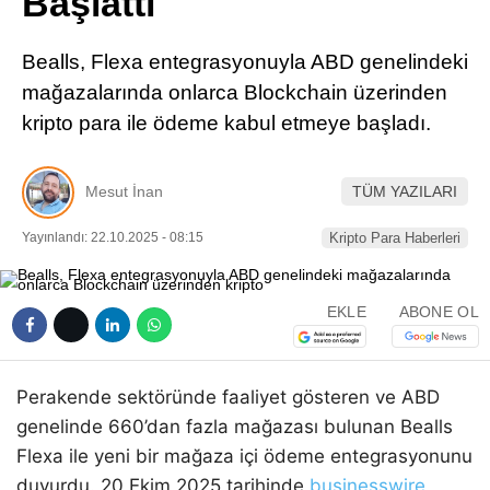
Başlattı
Pinterest
Bealls, Flexa entegrasyonuyla ABD genelindeki
LinkedIn
mağazalarında onlarca Blockchain üzerinden
kripto para ile ödeme kabul etmeye başladı.
Telegram
Mesut İnan
TÜM YAZILARI
Yayınlandı: 22.10.2025 - 08:15
Kripto Para Haberleri
EKLE
ABONE OL
Perakende sektöründe faaliyet gösteren ve ABD
genelinde 660’dan fazla mağazası bulunan Bealls
Flexa ile yeni bir mağaza içi ödeme entegrasyonunu
duyurdu. 20 Ekim 2025 tarihinde
businesswire