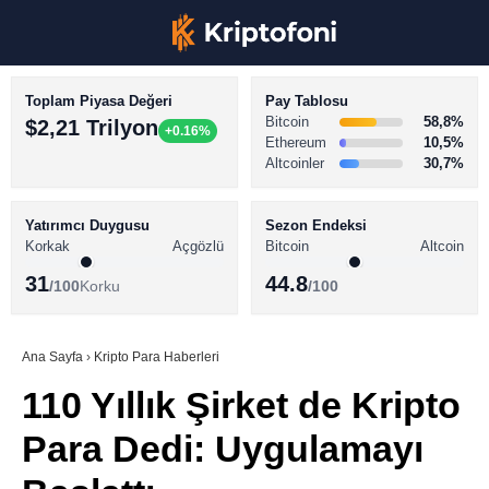
Toplam Piyasa Değeri
Pay Tablosu
Bitcoin
58,8%
$2,21 Trilyon
+0.16%
Ethereum
10,5%
Altcoinler
30,7%
KRİPTO PARA HABERLERİ
Facebook
BİTCOİN HABERLERİ
Yatırımcı Duygusu
Sezon Endeksi
Korkak
Açgözlü
Bitcoin
Altcoin
ALTCOİN HABERLERİ
31
44.8
/100
Korku
/100
AKADEMİ
Instagram
SÖZLÜK
Ana Sayfa
›
Kripto Para Haberleri
110 Yıllık Şirket de Kripto
Youtube
Para Dedi: Uygulamayı
TikTok