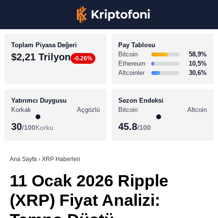
Toplam Piyasa Değeri
Pay Tablosu
Bitcoin
58,9%
$2,21 Trilyon
-0.26%
Ethereum
10,5%
Altcoinler
30,6%
KRİPTO PARA HABERLERİ
Facebook
BİTCOİN HABERLERİ
Yatırımcı Duygusu
Sezon Endeksi
Korkak
Açgözlü
Bitcoin
Altcoin
ALTCOİN HABERLERİ
30
45.8
/100
Korku
/100
AKADEMİ
Instagram
SÖZLÜK
Ana Sayfa
›
XRP Haberleri
11 Ocak 2026 Ripple
Youtube
(XRP) Fiyat Analizi:
TikTok