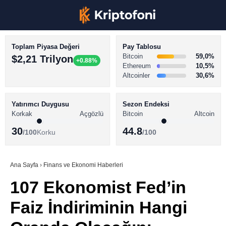
Toplam Piyasa Değeri
Pay Tablosu
Bitcoin
59,0%
$2,21 Trilyon
+0.88%
Ethereum
10,5%
Altcoinler
30,6%
KRİPTO PARA HABERLERİ
Facebook
BİTCOİN HABERLERİ
Yatırımcı Duygusu
Sezon Endeksi
Korkak
Açgözlü
Bitcoin
Altcoin
ALTCOİN HABERLERİ
30
44.8
/100
Korku
/100
AKADEMİ
Instagram
SÖZLÜK
Ana Sayfa
›
Finans ve Ekonomi Haberleri
107 Ekonomist Fed’in
Youtube
Faiz İndiriminin Hangi
TikTok