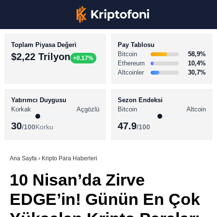
Toplam Piyasa Değeri
Pay Tablosu
Bitcoin
58,9%
$2,22 Trilyon
+0.17%
Ethereum
10,4%
Altcoinler
30,7%
KRİPTO PARA HABERLERİ
Facebook
BİTCOİN HABERLERİ
Yatırımcı Duygusu
Sezon Endeksi
Korkak
Açgözlü
Bitcoin
Altcoin
ALTCOİN HABERLERİ
30
47.9
/100
Korku
/100
AKADEMİ
Instagram
SÖZLÜK
Ana Sayfa
›
Kripto Para Haberleri
10 Nisan’da Zirve
Youtube
EDGE’in! Günün En Çok
TikTok