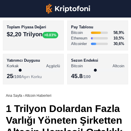
Toplam Piyasa Değeri
Pay Tablosu
Bitcoin
58,9%
$2,20 Trilyon
+0.03%
Ethereum
10,5%
Altcoinler
30,6%
KRİPTO PARA HABERLERİ
Facebook
BİTCOİN HABERLERİ
Yatırımcı Duygusu
Sezon Endeksi
Korkak
Açgözlü
Bitcoin
Altcoin
ALTCOİN HABERLERİ
25
45.8
/100
Aşırı Korku
/100
AKADEMİ
Instagram
SÖZLÜK
Ana Sayfa
›
Altcoin Haberleri
1 Trilyon Dolardan Fazla
Youtube
Varlığı Yöneten Şirketten
TikTok