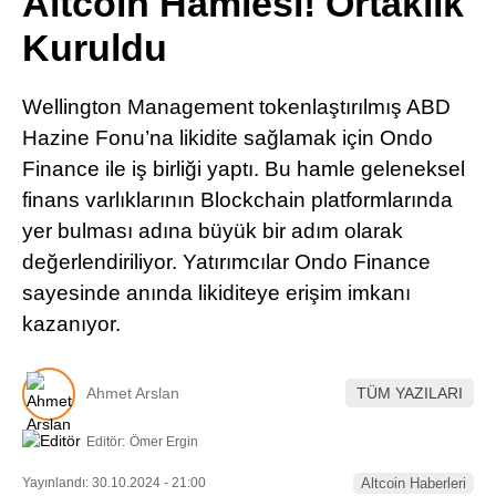
Altcoin Hamlesi! Ortaklık
Pinterest
Kuruldu
LinkedIn
Wellington Management tokenlaştırılmış ABD
Hazine Fonu’na likidite sağlamak için Ondo
Telegram
Finance ile iş birliği yaptı. Bu hamle geleneksel
finans varlıklarının Blockchain platformlarında
yer bulması adına büyük bir adım olarak
değerlendiriliyor. Yatırımcılar Ondo Finance
sayesinde anında likiditeye erişim imkanı
kazanıyor.
Ahmet Arslan
TÜM YAZILARI
Editör:
Ömer Ergin
Yayınlandı: 30.10.2024 - 21:00
Altcoin Haberleri