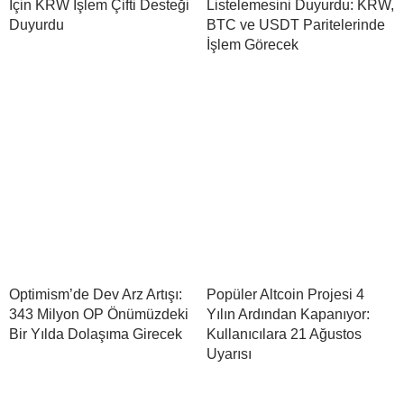
İçin KRW İşlem Çifti Desteği
Listelemesini Duyurdu: KRW,
Duyurdu
BTC ve USDT Paritelerinde
İşlem Görecek
Optimism’de Dev Arz Artışı:
Popüler Altcoin Projesi 4
343 Milyon OP Önümüzdeki
Yılın Ardından Kapanıyor:
Bir Yılda Dolaşıma Girecek
Kullanıcılara 21 Ağustos
Uyarısı