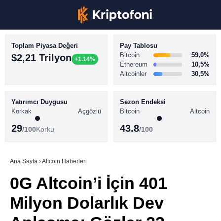
Toplam Piyasa Değeri
Pay Tablosu
Bitcoin
59,0%
$2,21 Trilyon
+1.14%
Ethereum
10,5%
Altcoinler
30,5%
KRİPTO PARA HABERLERİ
Facebook
BİTCOİN HABERLERİ
Yatırımcı Duygusu
Sezon Endeksi
Korkak
Açgözlü
Bitcoin
Altcoin
ALTCOİN HABERLERİ
29
43.8
/100
Korku
/100
AKADEMİ
Instagram
SÖZLÜK
Ana Sayfa
›
Altcoin Haberleri
0G Altcoin’i İçin 401
Youtube
Milyon Dolarlık Dev
TikTok