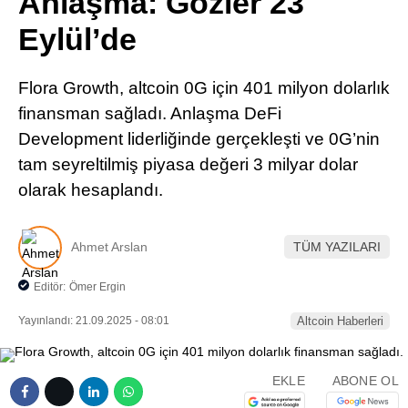
Anlaşma: Gözler 23
Pinterest
Eylül’de
LinkedIn
Flora Growth, altcoin 0G için 401 milyon dolarlık
finansman sağladı. Anlaşma DeFi
Telegram
Development liderliğinde gerçekleşti ve 0G’nin
tam seyreltilmiş piyasa değeri 3 milyar dolar
olarak hesaplandı.
Ahmet Arslan
TÜM YAZILARI
Editör:
Ömer Ergin
Yayınlandı: 21.09.2025 - 08:01
Altcoin Haberleri
EKLE
ABONE OL