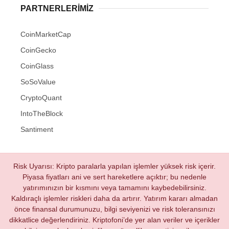
PARTNERLERIMIZ
CoinMarketCap
CoinGecko
CoinGlass
SoSoValue
CryptoQuant
IntoTheBlock
Santiment
Risk Uyarısı: Kripto paralarla yapılan işlemler yüksek risk içerir.
Piyasa fiyatları ani ve sert hareketlere açıktır; bu nedenle
yatırımınızın bir kısmını veya tamamını kaybedebilirsiniz.
Kaldıraçlı işlemler riskleri daha da artırır. Yatırım kararı almadan
önce finansal durumunuzu, bilgi seviyenizi ve risk toleransınızı
dikkatlice değerlendiriniz. Kriptofoni’de yer alan veriler ve içerikler