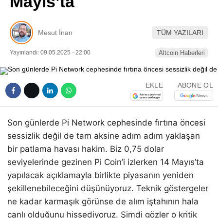
Mayıs’ta
Pinterest
Mesut İnan
TÜM YAZILARI
LinkedIn
Yayınlandı: 09.05.2025 - 22:00
Altcoin Haberleri
Telegram
EKLE
ABONE OL
Son günlerde Pi Network cephesinde fırtına öncesi
sessizlik değil de tam aksine adım adım yaklaşan
bir patlama havası hakim. Biz 0,75 dolar
seviyelerinde gezinen Pi Coin’i izlerken 14 Mayıs’ta
yapılacak açıklamayla birlikte piyasanın yeniden
şekillenebileceğini düşünüyoruz. Teknik göstergeler
ne kadar karmaşık görünse de alım iştahının hala
canlı olduğunu hissediyoruz. Şimdi gözler o kritik