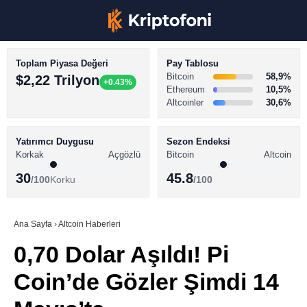
Toplam Piyasa Değeri
Pay Tablosu
Bitcoin
58,9%
$2,22 Trilyon
+0.43%
Ethereum
10,5%
Altcoinler
30,6%
KRİPTO PARA HABERLERİ
Facebook
BİTCOİN HABERLERİ
Yatırımcı Duygusu
Sezon Endeksi
Korkak
Açgözlü
Bitcoin
Altcoin
ALTCOİN HABERLERİ
30
45.8
/100
Korku
/100
AKADEMİ
Instagram
SÖZLÜK
Ana Sayfa
›
Altcoin Haberleri
0,70 Dolar Aşıldı! Pi
Youtube
Coin’de Gözler Şimdi 14
TikTok