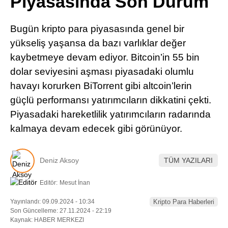
Piyasasında Son Durum
Pinterest
Bugün kripto para piyasasında genel bir
LinkedIn
yükseliş yaşansa da bazı varlıklar değer
kaybetmeye devam ediyor. Bitcoin’in 55 bin
Telegram
dolar seviyesini aşması piyasadaki olumlu
havayı korurken BiTorrent gibi altcoin’lerin
güçlü performansı yatırımcıların dikkatini çekti.
Piyasadaki hareketlilik yatırımcıların radarında
kalmaya devam edecek gibi görünüyor.
Deniz Aksoy
TÜM YAZILARI
Editör:
Mesut İnan
Yayınlandı: 09.09.2024 - 10:34
Kripto Para Haberleri
Son Güncelleme: 27.11.2024 - 22:19
Kaynak: HABER MERKEZI