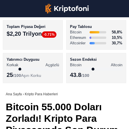
Toplam Piyasa Değeri
Pay Tablosu
Bitcoin
58,8%
$2,20 Trilyon
-0.71%
Ethereum
10,5%
Altcoinler
30,7%
KRİPTO PARA HABERLERİ
Facebook
BİTCOİN HABERLERİ
Yatırımcı Duygusu
Sezon Endeksi
Korkak
Açgözlü
Bitcoin
Altcoin
ALTCOİN HABERLERİ
25
43.8
/100
Aşırı Korku
/100
AKADEMİ
Instagram
SÖZLÜK
Ana Sayfa
›
Kripto Para Haberleri
Bitcoin 55.000 Doları
Youtube
Zorladı! Kripto Para
TikTok