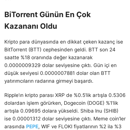
BiTorrent Günün En Çok
Kazananı Oldu
Kripto para dünyasında en dikkat çeken kazanç ise
BitTorrent (BTT) cephesinden geldi. BTT son 24
saatte %18 oranında değer kazanarak
0.0000009329 dolar seviyesine çıktı. Gün içi en
düşük seviyesi 0.0000007881 dolar olan BTT
yatırımcıların radarına girmeyi başardı.
Ripple’ın kripto parası XRP de %0.5’lik artışla 0.5306
dolardan işlem görürken, Dogecoin (DOGE) %1’lik
artışla 0.09695 dolara yükseldi. Shiba Inu (SHIB)
ise 0.00001312 dolar seviyesine çıktı. Meme coin’ler
arasında
PEPE
, WIF ve FLOKI fiyatlarının %2 ila %3